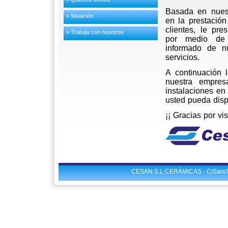
Basada en nuest
» Situación
en la prestación
clientes, le pr
» Trabaja con nosotros
por medio de
informado de n
servicios.
A continuación l
nuestra empres
instalaciones en
usted pueda disp
¡¡ Gracias por vi
CESAN S.L CERÁMICAS - C/Sancho 