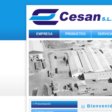
EMPRESA
PRODUCTOS
SERVICI
» Presentación
¡¡ Bienveni
» Quienes somos